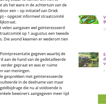
 als het ware in de achtertuin van de
door een – op initiatief van Driek
p) – opgezet informeel straatcomité
V
B
jkstraat.
 velen aangaven wel geïnteresseerd
2
 straatcomité op 1 augustus een tweede
uis. Die avond kwamen er wederom tien
Pointpresentatie gegeven waarbij de
E
d
rd aan de hand van de gedetailleerde
v
 verder gepraat en was er ruime
len van meningen.
7
ale gesprekken met geïnteresseerde
resulteerde in de deelname van maar
 geldbijdrage die nu al voldoende is
 enkele bewoners aangegeven meer tijd