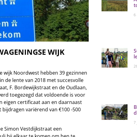
t
6
 WAGENINGSE WIJK
S
l
26
 de wijk Noordwest hebben 39 gezinnen
 in de lente van 2018 met succesvolle
raat, F. Bordewijkstraat en de Oudlaan,
werd toegezegd dat voldoende is voor
en eigen certificaat aan en daarnaast
B
 bijdragen variërend van €100 -500
d
7 
de Simon Vestdijkstraat een
uli bij elkaar te komen om hen te