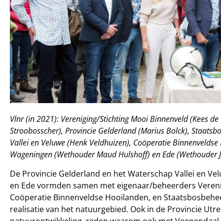
Vlnr (in 2021): Vereniging/Stichting Mooi Binnenveld (Kees d
Stroobosscher), Provincie Gelderland (Marius Bolck), Staats
Vallei en Veluwe (Henk Veldhuizen), Coöperatie Binnenveldse
Wageningen (Wethouder Maud Hulshoff) en Ede (Wethouder Ja
De Provincie Gelderland en het Waterschap Vallei en
en Ede vormden samen met eigenaar/beheerders Verenig
Coöperatie Binnenveldse Hooilanden, en Staatsbosbeheer
realisatie van het natuurgebied. Ook in de Provincie Ut
natuurontwikkeling, reden waarom ook met Veenendaal