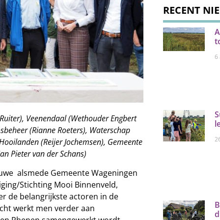
RECENT NI
A
t
6
S
e Ruiter), Veenendaal (Wethouder Engbert
l
bosbeheer (Rianne Roeters), Waterschap
26
 Hooilanden (Reijer Jochemsen), Gemeente
n Pieter van der Schans)
 Veluwe alsmede Gemeente Wageningen
ing/Stichting Mooi Binnenveld,
 de belangrijkste actoren in de
B
recht werkt men verder aan
d
 en Rhenen samengewerkt wordt,