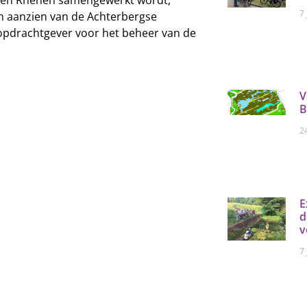
7 
n aanzien van de Achterbergse
opdrachtgever voor het beheer van de
V
B
2
E
d
v
7