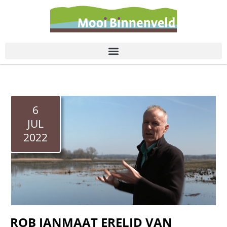
de
inhoud
6
JUL
2022
ROB JANMAAT ERELID VAN