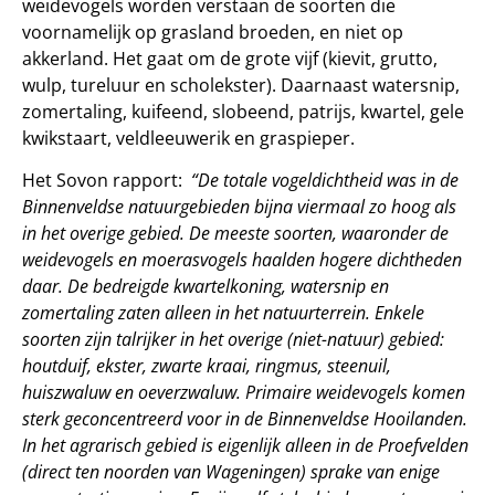
weidevogels worden verstaan de soorten die
voornamelijk op grasland broeden, en niet op
akkerland. Het gaat om de grote vijf (kievit, grutto,
wulp, tureluur en scholekster). Daarnaast watersnip,
zomertaling, kuifeend, slobeend, patrijs, kwartel, gele
kwikstaart, veldleeuwerik en graspieper.
Het Sovon rapport:
“De totale vogeldichtheid was in de
Binnenveldse natuurgebieden bijna viermaal zo hoog als
in het overige gebied. De meeste soorten, waaronder de
weidevogels en moerasvogels haalden hogere dichtheden
daar. De bedreigde kwartelkoning, watersnip en
zomertaling zaten alleen in het natuurterrein. Enkele
soorten zijn talrijker in het overige (niet-natuur) gebied:
houtduif, ekster, zwarte kraai, ringmus, steenuil,
huiszwaluw en oeverzwaluw. Primaire weidevogels komen
sterk geconcentreerd voor in de Binnenveldse Hooilanden.
In het agrarisch gebied is eigenlijk alleen in de Proefvelden
(direct ten noorden van Wageningen) sprake van enige