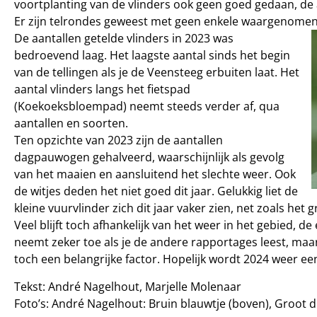
voortplanting van de vlinders ook geen goed gedaan, de 
Er zijn telrondes geweest met geen enkele waargenomen 
De aantallen getelde vlinders in 2023 was
bedroevend laag. Het laagste aantal sinds het begin
van de tellingen als je de Veensteeg erbuiten laat. Het
aantal vlinders langs het fietspad
(Koekoeksbloempad) neemt steeds verder af, qua
aantallen en soorten.
Ten opzichte van 2023 zijn de aantallen
dagpauwogen gehalveerd, waarschijnlijk als gevolg
van het maaien en aansluitend het slechte weer. Ook
de witjes deden het niet goed dit jaar. Gelukkig liet de
kleine vuurvlinder zich dit jaar vaker zien, net zoals het 
Veel blijft toch afhankelijk van het weer in het gebied, 
neemt zeker toe als je de andere rapportages leest, maar 
toch een belangrijke factor. Hopelijk wordt 2024 weer ee
Tekst: André Nagelhout, Marjelle Molenaar
Foto’s: André Nagelhout: Bruin blauwtje (boven), Groot di