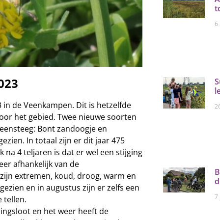
t
6
023
S
l
3 in de Veenkampen. Dit is hetzelfde
26
 voor het gebied. Twee nieuwe soorten
 Veensteeg: Bont zandoogje en
ien. In totaal zijn er dit jaar 475
na 4 teljaren is dat er wel een stijging
zeer afhankelijk van de
B
zijn extremen, koud, droog, warm en
d
ezien en in augustus zijn er zelfs een
7 
 tellen.
ngsloot en het weer heeft de