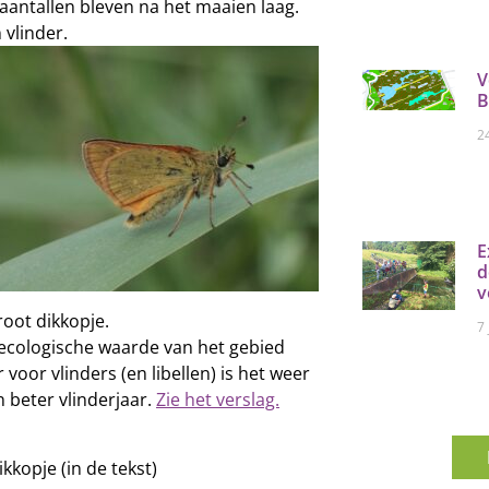
aantallen bleven na het maaien laag.
vlinder.
V
B
2
E
d
v
groot dikkopje.
7
de ecologische waarde van het gebied
voor vlinders (en libellen) is het weer
n beter vlinderjaar.
Zie het verslag.
kkopje (in de tekst)