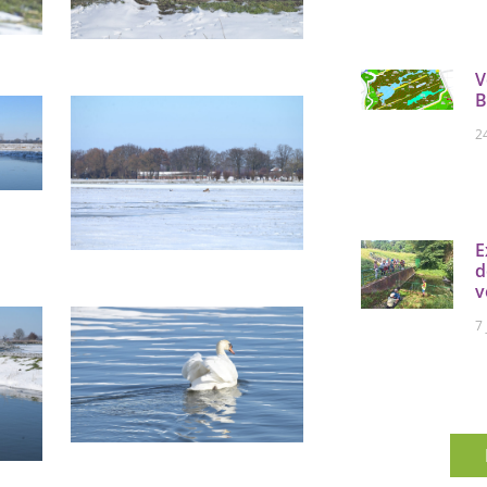
V
B
2
E
d
v
7