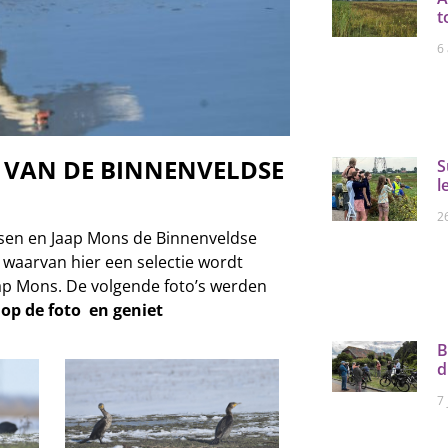
t
6
 VAN DE BINNENVELDSE
S
l
26
nsen en Jaap Mons de Binnenveldse
s waarvan hier een selectie wordt
aap Mons. De volgende foto’s werden
 op de foto en geniet
B
d
7 