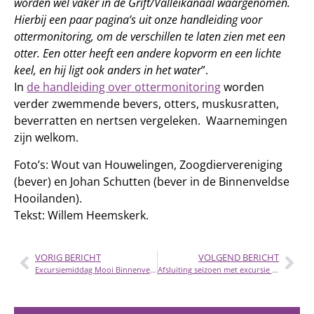
worden wel vaker in de Grift/Valleikanaal waargenomen.
Hierbij een paar pagina’s uit onze handleiding voor
ottermonitoring, om de verschillen te laten zien met een
otter. Een otter heeft een andere kopvorm en een lichte
keel, en hij ligt ook anders in het water
”.
In
de handleiding over ottermonitoring
worden
verder zwemmende bevers, otters, muskusratten,
beverratten en nertsen vergeleken. Waarnemingen
zijn welkom.
Foto’s: Wout van Houwelingen, Zoogdiervereniging
(bever) en Johan Schutten (bever in de Binnenveldse
Hooilanden).
Tekst: Willem Heemskerk.
VORIG BERICHT
VOLGEND BERICHT
Excursiemiddag Mooi Binnenveld 24 september
Afsluiting seizoen met excursie en evaluatie