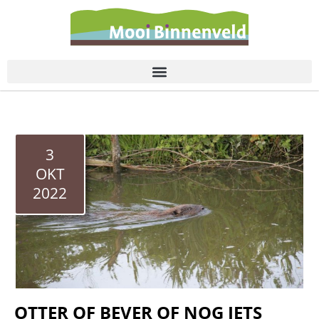
de
inhoud
3
OKT
2022
OTTER OF BEVER OF NOG IETS