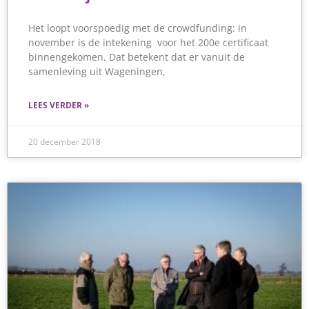
Het loopt voorspoedig met de crowdfunding: in
november is de intekening voor het 200e certificaat
binnengekomen. Dat betekent dat er vanuit de
samenleving uit Wageningen,
LEES VERDER »
20 december 2018