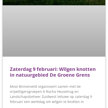
Zaterdag 9 februari: Wilgen knotten
in natuurgebied De Groene Grens
Mooi Binnenveld organiseert samen met de
vrijwilligersgroepen A Rocha Heuvelrug en
Landschapsbeheer Zuidwest Veluwe op zaterdag 9
februari een werkdag om wilgen te knotten in