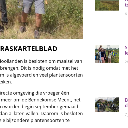
t
6
ERASKARTELBLAD
S
l
 Hooilanden is besloten om maaisel van
26
 brengen. Dit is nodig omdat met het
m is afgevoerd en veel plantensoorten
eiken.
irecte omgeving die vroeger één
r meer om de Bennekomse Meent, het
B
d
en worden begin september gemaaid.
an al laten vallen. Daarom is besloten
7 
kele bijzondere plantensoorten te