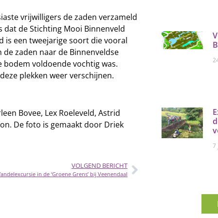
aste vrijwilligers de zaden verzameld
s dat de Stichting Mooi Binnenveld
V
is een tweejarige soort die vooral
B
n de zaden naar de Binnenveldse
2
e bodem voldoende vochtig was.
 deze plekken weer verschijnen.
E
leen Bovee, Lex Roeleveld, Astrid
d
n. De foto is gemaakt door Driek
v
7
VOLGEND BERICHT
andelexcursie in de ‘Groene Grens’ bij Veenendaal