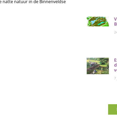
 natte natuur in de Binnenveldse
V
B
2
E
d
v
7