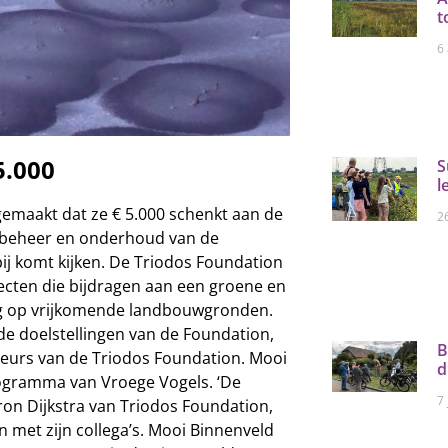
t
6
.000
S
l
gemaakt dat ze € 5.000 schenkt aan de
26
t beheer en onderhoud van de
bij komt kijken. De Triodos Foundation
ecten die bijdragen aan een groene en
ling op vrijkomende landbouwgronden.
e doelstellingen van de Foundation,
B
eurs van de Triodos Foundation. Mooi
d
rogramma van Vroege Vogels. ‘De
7 
ron Dijkstra van Triodos Foundation,
n met zijn collega’s. Mooi Binnenveld