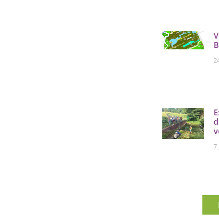
V
B
2
E
d
v
7