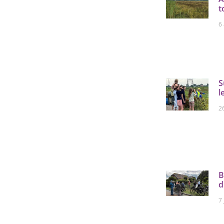
t
6
S
l
26
B
d
7 