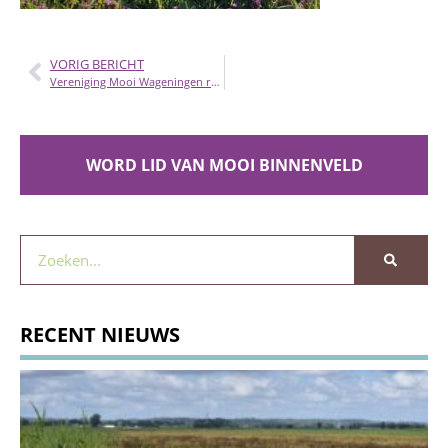
VORIG BERICHT
Vereniging Mooi Wageningen redt broedende weidevogels in de Binnenveldse Hooilanden.
WORD LID VAN MOOI BINNENVELD
RECENT NIEUWS