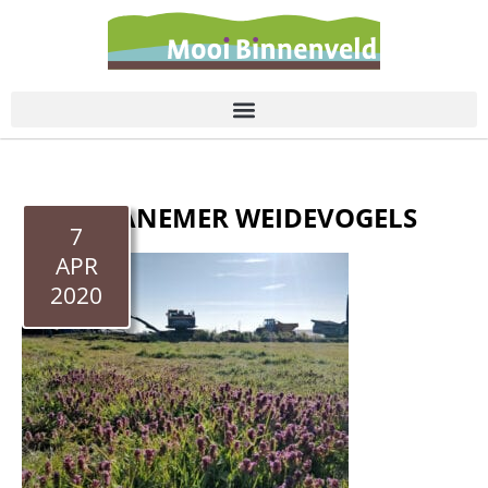
de
inhoud
FOTO AANEMER WEIDEVOGELS
7
APR
2020