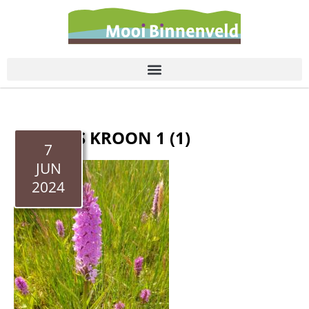
de
inhoud
THOMAS KROON 1 (1)
7
JUN
2024