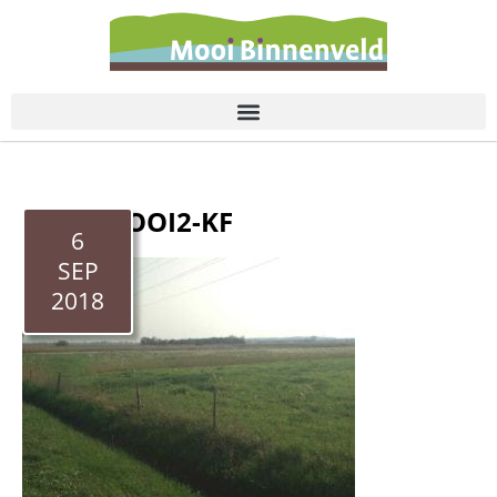
de
inhoud
EENDEKOOI2-KF
6
SEP
2018