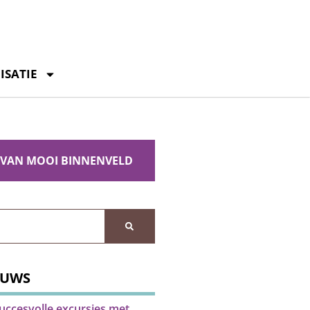
ISATIE
 VAN MOOI BINNENVELD
EUWS
uccesvolle excursies met