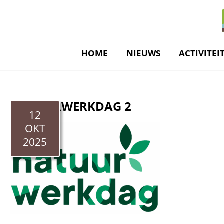
de
inhoud
HOME
NIEUWS
ACTIVITEI
NATUURWERKDAG 2
12
OKT
2025