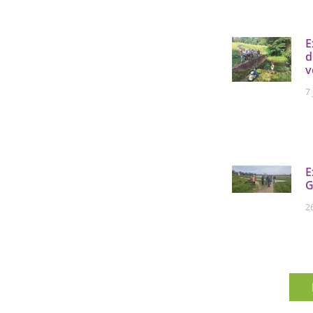
E
d
v
7
E
G
2