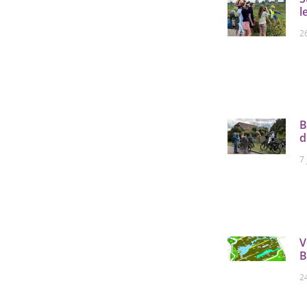
l
26
B
d
7 
V
B
2