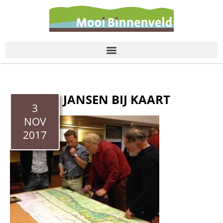
de
inhoud
PATRICK JANSEN BIJ KAART
3
NOV
2017