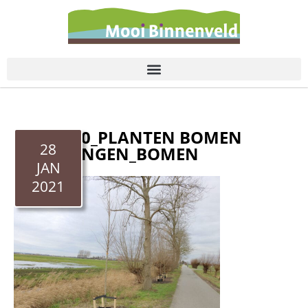
de
inhoud
20210120_PLANTEN BOMEN
28
WAGENINGEN_BOMEN
JAN
2021