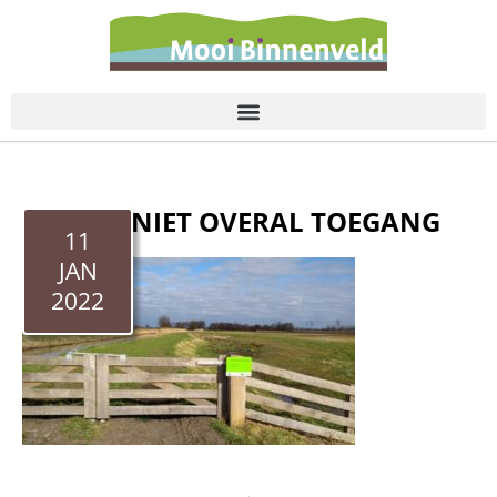
de
inhoud
HELAAS NIET OVERAL TOEGANG
11
JAN
2022