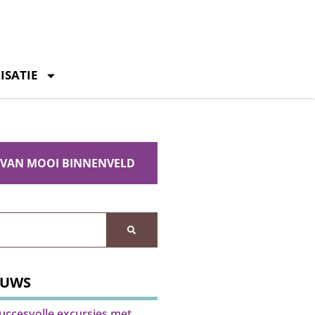
ISATIE
 VAN MOOI BINNENVELD
EUWS
uccesvolle excursies met