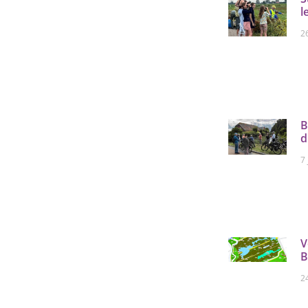
l
26
B
d
7 
V
B
2