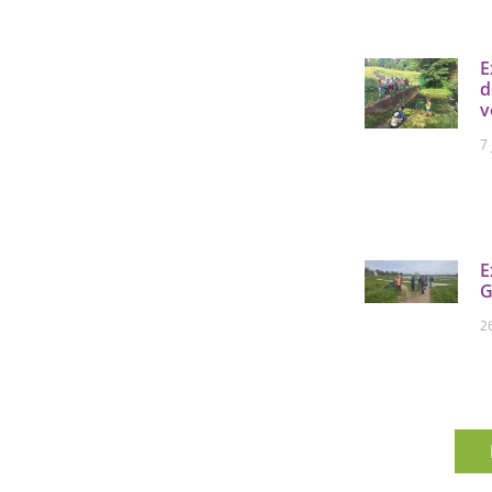
E
d
v
7
E
G
2