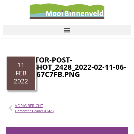
de
inhoud
ELEMENTOR-POST-
11
SCREENSHOT_2428_2022-02-11-06-
FEB
53-57_3067C7FB.PNG
2022
VORIG BERICHT
Elementor Header #2428