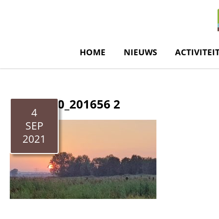
de
inhoud
HOME
NIEUWS
ACTIVITEI
20210830_201656 2
4
SEP
2021