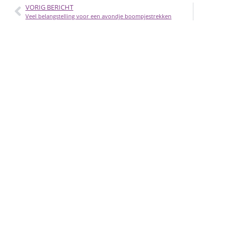
VORIG BERICHT
Veel belangstelling voor een avondje boompjestrekken