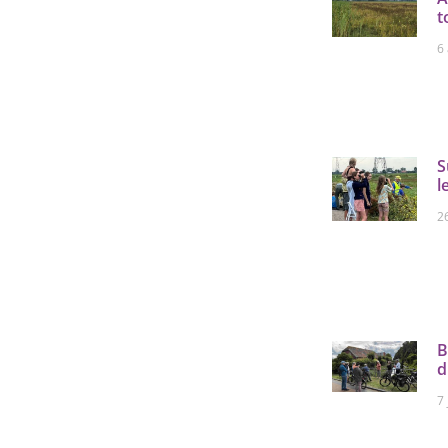
t
6
S
l
26
B
d
7 