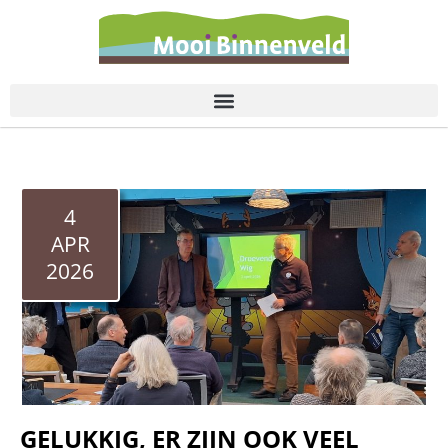
de
inhoud
4
APR
2026
GELUKKIG, ER ZIJN OOK VEEL