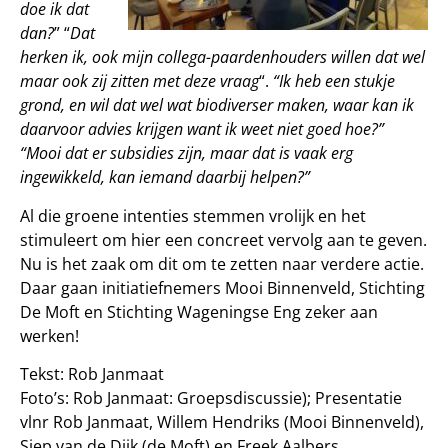
doe ik dat
dan?
” “
Dat
herken ik, ook mijn collega-paardenhouders willen dat wel
maar ook zij zitten met deze vraag
“.
“Ik heb een stukje
grond, en wil dat wel wat biodiverser maken, waar kan ik
daarvoor advies krijgen want ik weet niet goed hoe?”
“Mooi dat er subsidies zijn, maar dat is vaak erg
ingewikkeld, kan iemand daarbij helpen?”
Al die groene intenties stemmen vrolijk en het
stimuleert om hier een concreet vervolg aan te geven.
Nu is het zaak om dit om te zetten naar verdere actie.
Daar gaan initiatiefnemers Mooi Binnenveld, Stichting
De Moft en Stichting Wageningse Eng zeker aan
werken!
Tekst: Rob Janmaat
Foto’s: Rob Janmaat: Groepsdiscussie); Presentatie
vlnr Rob Janmaat, Willem Hendriks (Mooi Binnenveld),
Siep van de Dijk (de Moft) en Freek Aalbers