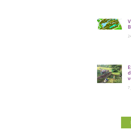
V
B
2
E
d
v
7