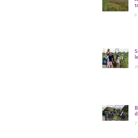
t
6
S
l
26
B
d
7 