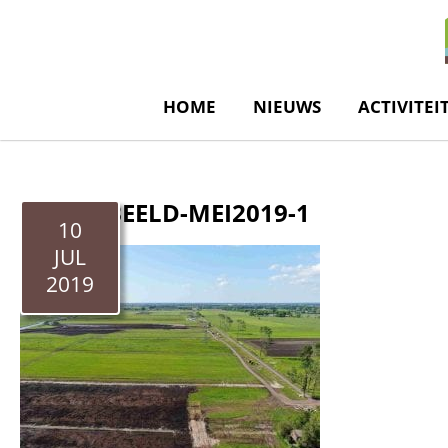
de
inhoud
HOME
NIEUWS
ACTIVITEI
DRONEBEELD-MEI2019-1
10
JUL
2019