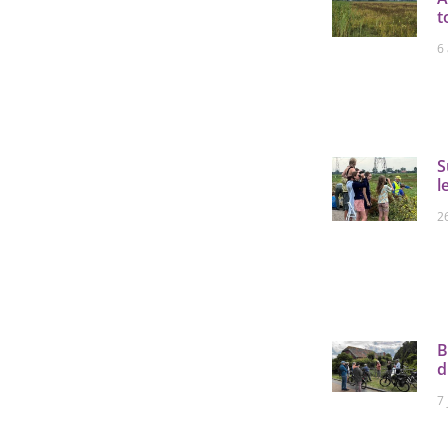
t
6
S
l
26
B
d
7 