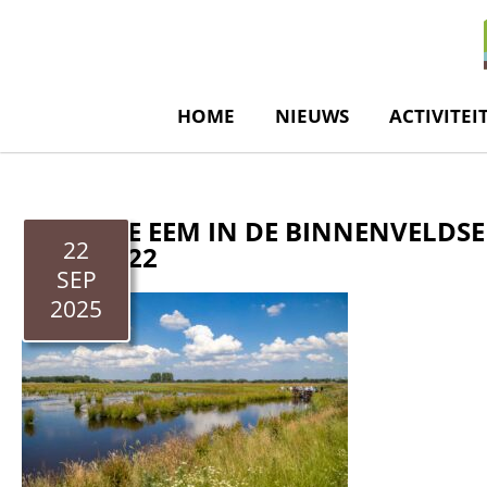
de
inhoud
HOME
NIEUWS
ACTIVITEI
KROMME EEM IN DE BINNENVELDSE
22
ICRA, 2022
SEP
2025