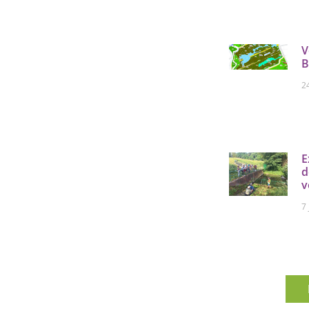
V
B
2
E
d
v
7