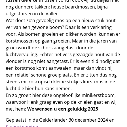
tussen die eikenmossen vond ik ook vijf struikjes met
nog dunnere takken: heuse baardmossen, bijna
uitgestorven in de Vallei.
Wat doet zo’n gevoelig mos op een nieuw stuk hout
ver van een gewone boom? Daar is een verklaring
voor. Als bomen groeien en dikker worden, kunnen er
korstmossen op gaan groeien. Maar in die jaren van
groei wordt de schors aangetast door de
luchtvervuiling. Echter het vers gezaagde hout van de
vlonder is nog niet aangetast. Er is even tijd nodig dat
een korstmos komt aanwaaien, maar dan vindt hij
een relatief schone groeiplaats. En er zitten dus nog
steeds microscopisch kleine stukjes korstmos in de
lucht die hier hun kans nemen.
En zo groeit hier deze ongelooflijke minikerstboom,
waarvoor Henk graag even op de knielen gaat en wij
met hem:
We wensen u een gelukkig 2025
Geplaatst in de Gelderlander 30 december 2024 en
Kloenstebuiten