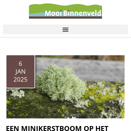
de
inhoud
6
JAN
2025
EEN MINIKERSTBOOM OP HET