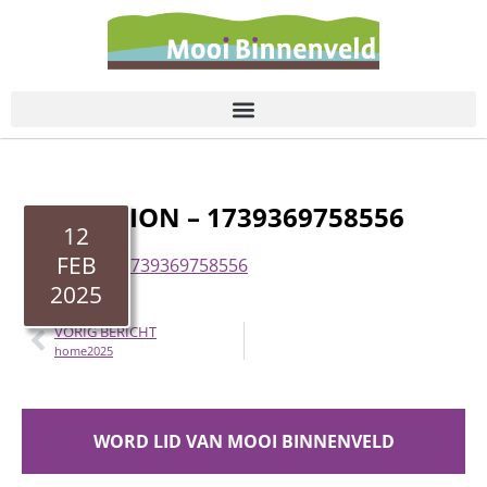
de
inhoud
ANIMATION – 1739369758556
12
FEB
Animation - 1739369758556
2025
VORIG BERICHT
home2025
WORD LID VAN MOOI BINNENVELD