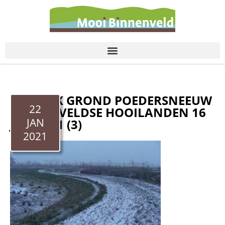
de
inhoud
PAD DIJK GROND POEDERSNEEUW
22
BINNENVELDSE HOOILANDEN 16
JAN
JAN 2021 (3)
2021