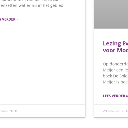
eenzetten wat er nu in het gebied
S VERDER »
Lezing E
voor Moo
Op donderdag
Meijer een le
boek De Sold
Meijer is be
LEES VERDER »
ktober 2018
28 februari 201