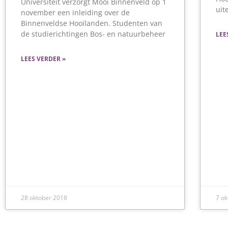
Universiteit verzorgt Mooi Binnenveld op 1
uit
november een inleiding over de
Binnenveldse Hooilanden. Studenten van
de studierichtingen Bos- en natuurbeheer
LEE
LEES VERDER »
28 oktober 2018
7 o