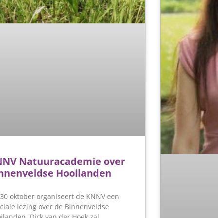
NV Natuuracademie over
nnenveldse Hooilanden
30 oktober organiseert de KNNV een
ciale lezing over de Binnenveldse
ilanden. Dick van der Hoek zal